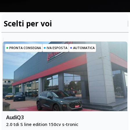
Home
Vai al parco veicoli
Scelti per voi
Chi siamo
Servizi
Vendi il tuo veicolo
PRONTA CONSEGNA
IVA ESPOSTA
AUTOMATICA
Contatti
Wishlist
Comparatore
Accedi
Audi
Q3
2.0 tdi S line edition 150cv s-tronic